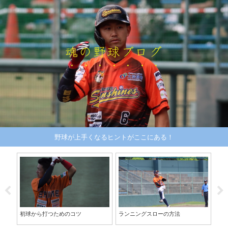
魂の野球ブログ
野球が上手くなるヒントがここにある！
ンテ
初球から打つためのコツ
ランニングスローの方法
独
ャ