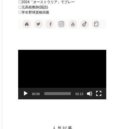
〇2024「オーストラリア」でプレー
〇元高校教師(国語)
〇学生野球資格回復
動
画
プ
レ
ー
ヤ
00:00
02:13
ー
人気記事