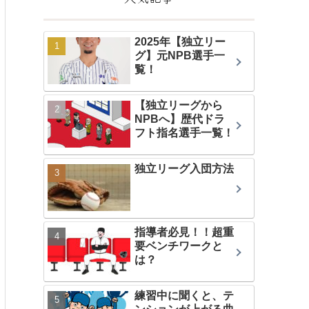
2025年【独立リー
グ】元NPB選手一
覧！
【独立リーグから
NPBへ】歴代ドラ
フト指名選手一覧！
独立リーグ入団方法
指導者必見！！超重
要ベンチワークと
は？
練習中に聞くと、テ