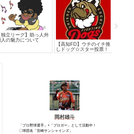
【独立リーグ】助っ人外
３月！
国人の魅力について
【高知FD】ウチのイチ推
しドッグ☆スター投票！
岡村雄斗
「プロ野球選手」+「ブロガー」として活動中！
〇球団名「宮崎サンシャインズ」