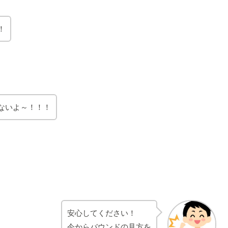
！
ないよ～！！！
安心してください！
今からバウンドの見方を