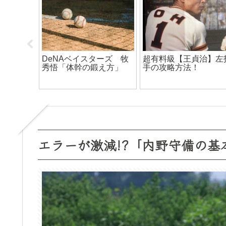
について
DeNAベイスターズ 牧
超有料級【王貞治】左
秀悟「体幹の鍛え方」
手の攻略方法！
エラーが激減!?「内野守備の