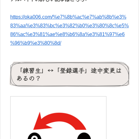
https://oka006.com/%e7%8b%ac%e7%ab%8b%e3%
83%aa%e3%83%bc%e3%82%b0%e3%80%8c%e5%
86%ac%e3%81%ae%e8%b6%8a%e3%81%97%e6
%96%b9%e3%80%8d/
「練習生」↔「登録選手」途中変更は
あるの？