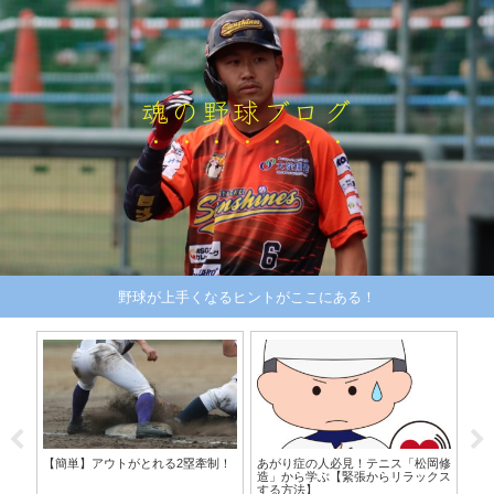
魂の野球ブログ
野球が上手くなるヒントがここにある！
【簡単】アウトがとれる2塁牽制！
あがり症の人必見！テニス「松岡修
造」から学ぶ【緊張からリラックス
する方法】