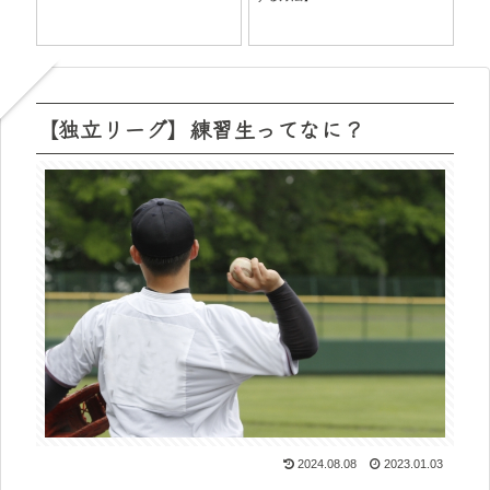
【
５
【独立リーグ】練習生ってなに？
2024.08.08
2023.01.03