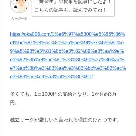
「練習生」の食事を記事にしたよ！
こちらの記事も、読んでみてね！
リーガー君
https://oka006.com/1%e6%97%a5300%e5%86%86%
ef%bc%81%ef%bc%81%e5%ae%9f%e7%b5%8c%e
9%a8%93%e3%81%8b%e3%82%89%e8%aa%9e%
e3%82%8b%ef%bc%81%e3%80%90%e7%8b%ac%
e7%ab%8b%e3%83%aa%e3%83%bc%e3%82%ac%
e3%83%bc%e9%a3%af%e3%80%91/
多くても、1日1000円の支給となり、1か月約3万
円。
独立リーグが厳しいと言われる理由のひとつです。