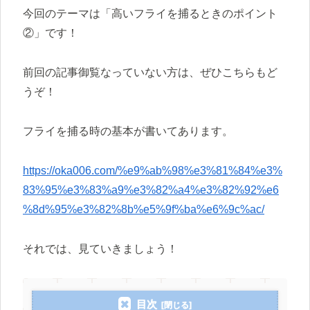
今回のテーマは「高いフライを捕るときのポイント
②」です！
前回の記事御覧なっていない方は、ぜひこちらもど
うぞ！
フライを捕る時の基本が書いてあります。
https://oka006.com/%e9%ab%98%e3%81%84%e3%
83%95%e3%83%a9%e3%82%a4%e3%82%92%e6
%8d%95%e3%82%8b%e5%9f%ba%e6%9c%ac/
それでは、見ていきましょう！
目次