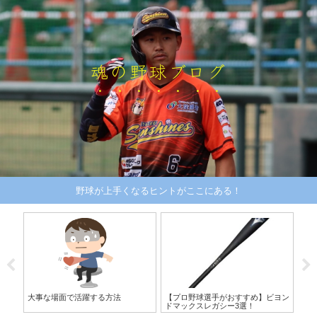
魂の野球ブログ
野球が上手くなるヒントがここにある！
めつ
大事な場面で活躍する方法
【プロ野球選手がおすすめ】ビヨン
元
ドマックスレガシー3選！
ッ