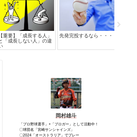
【重要】「成長する人」
先発完投するなら・・・
【独立リ
と「成長しない人」の違
へ】歴
い
手一覧
岡村雄斗
「プロ野球選手」+「ブロガー」として活動中！
〇球団名「宮崎サンシャインズ」
〇2024「オーストラリア」でプレー