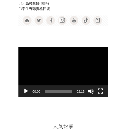
〇元高校教師(国語)
〇学生野球資格回復
動
画
プ
レ
ー
ヤ
00:00
02:13
ー
人気記事