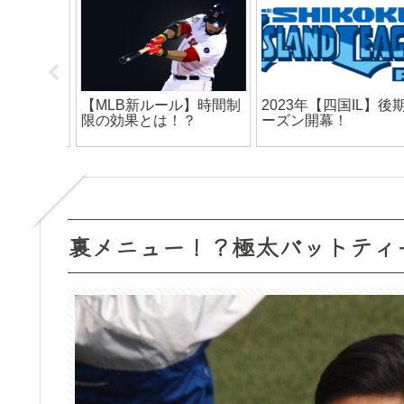
分チャー
【MLB新ルール】時間制
2023年【四国IL】後期
策！
限の効果とは！？
ーズン開幕！
裏メニュー！？極太バットティ