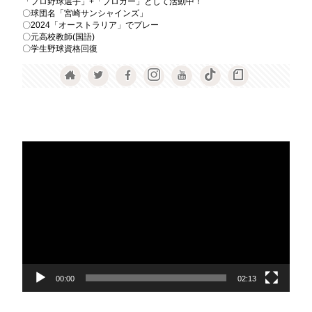
「プロ野球選手」+「ブロガー」として活動中！
〇球団名「宮崎サンシャインズ」
〇2024「オーストラリア」でプレー
〇元高校教師(国語)
〇学生野球資格回復
動
画
プ
レ
ー
ヤ
ー
00:00
02:13