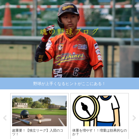
魂の野球ブログ
野球が上手くなるヒントがここにある！
超重要！【独立リーグ】入団のコ
体重を増やす！！増量は効果的なの
独
ツ！
か？