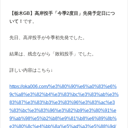
【栃木GB】高岸投手「今季2度目」先発予定日につ
いて！
です。
先日、高岸投手が今季初先発でした。
結果は、残念ながら「敗戦投手」でした。
詳しい内容はこちら↓
https://oka006.com/%e3%80%90%e6%a0%83%e6%
9c%a8%e3%82%b4%e3%83%bc%e3%83%ab%e3%
83%87%e3%83%b3%e3%83%96%e3%83%ac%e3
%83%bc%e3%83%96%e3%82%b9%e3%80%91%e
9%ab%98%e5%b2%b8%e9%81%b8%e6%89%8b%
e3%80%8c%e4%bb%8a%e5%ad%a3%e5%88%9d/