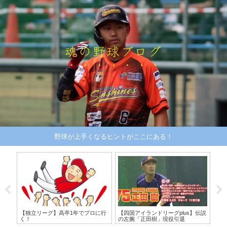
魂の野球ブログ
野球が上手くなるヒントがここにある！
する
【独立リーグ】高卒1年でプロに行
【四国アイランドリーグplus】伝説
ユ
く！
の左腕「正田樹」現役引退
強