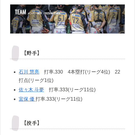
【野手】
石川 慧亮
打率.330 4本塁打(リーグ4位) 22
打点(リーグ1位)
佐々木 斗夢
打率.333(リーグ11位)
宜保 優
打率.333(リーグ11位)
【投手】