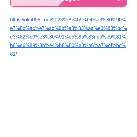
https://oka006.com/2023%e5%b9%b4%e3%80%90%
e7%8b%ac%e7%ab%8b%e3%83%aa%e3%83%bc%
e3%82%b0%e3%80%91%e5%85%83npb%e9%81%
b8%e6%89%8b%e4%b8%80%e8%a6%a7%ef%bc%
81/