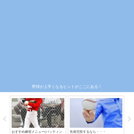
野球が上手くなるヒントがここにある！
おすすめ練習メニュー(バッティン
先発完投するなら・・・
一
決し