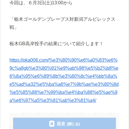
今回は、６月3日(土)13:00から
「栃木ゴールデンブレーブス対新潟アルビレックス
戦」
栃木GB高岸投手の結果について紹介します！
https://oka006.com/%e3%80%90%e6%a0%83%e6%
9c%a8gb%e3%80%91%e9%ab%98%e5%b2%b8%e
6%8a%95%e6%89%8b%e3%80%8c%e4%bb%8a%
e5%ad%a32%e5%ba%a6%e7%9b%ae%e3%80%8d
%e5%85%88%e7%99%ba%e4%ba%88%e5%ae%9
a%e6%97%a5%e3%81%ab%e3%81%a4/
目次