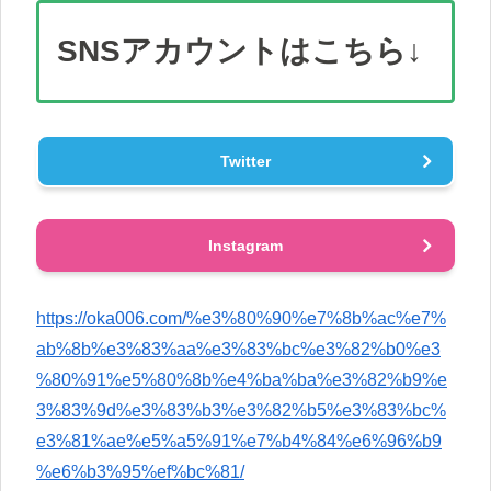
SNS
アカウント
はこちら↓
Twitter
Instagram
https://oka006.com/%e3%80%90%e7%8b%ac%e7%
ab%8b%e3%83%aa%e3%83%bc%e3%82%b0%e3
%80%91%e5%80%8b%e4%ba%ba%e3%82%b9%e
3%83%9d%e3%83%b3%e3%82%b5%e3%83%bc%
e3%81%ae%e5%a5%91%e7%b4%84%e6%96%b9
%e6%b3%95%ef%bc%81/