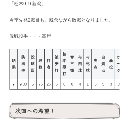
「栃木0‐９新潟」
今季先発2戦目も、残念ながら敗戦となりました。
敗戦投手・・・高岸
被
防
投
被
奪
与
与
自
ボ
結
球
打
本
失
暴
御
球
安
三
四
死
責
ー
果
数
者
塁
点
投
率
回
打
振
球
球
点
ク
打
●
9.00
5
76
26
6
0
0
4
1
5
5
3
0
次回への希望！