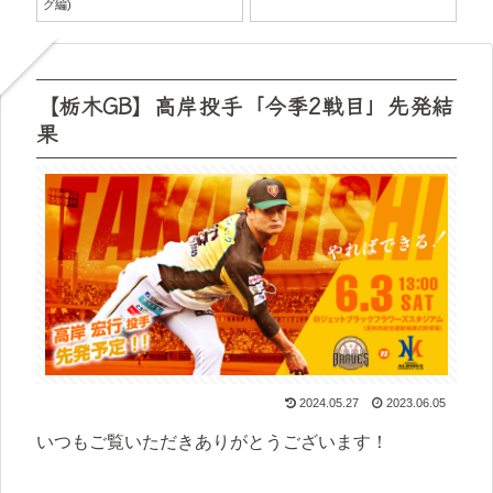
グ編)
SA
【栃木GB】高岸投手「今季2戦目」先発結
果
2024.05.27
2023.06.05
いつもご覧いただきありがとうございます！