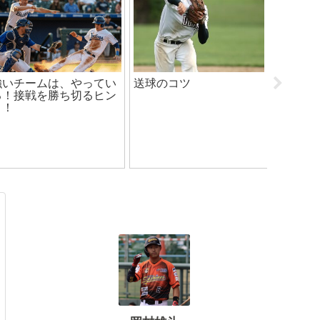
監督の根拠のない信頼=
【愛媛MP】横浜DeNA・
【プロ
選手の自信になる
上甲凌大選手 支配下選手
め】バ
契約
ー3選！