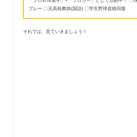
「プロ野球選手」+「ブロガー」として活動中！ 〇球
プレー 〇元高校教師(国語) 〇学生野球資格回復
それでは、見ていきましょう！