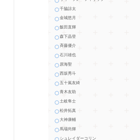
千脇諒太
金城悠月
飯田直輝
森下晶登
斉藤優介
石川雄也
原海聖
西坂秀斗
五十嵐友綺
青木友助
土岐隼士
松井拓真
大神康輔
馬場尚輝
シュレイダーコリン