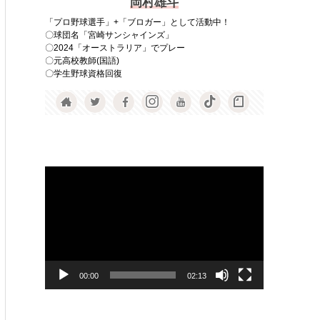
岡村雄斗
「プロ野球選手」+「ブロガー」として活動中！
〇球団名「宮崎サンシャインズ」
〇2024「オーストラリア」でプレー
〇元高校教師(国語)
〇学生野球資格回復
動
画
プ
レ
ー
ヤ
00:00
02:13
ー