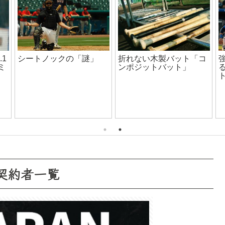
ん
リストバンドを付けるメ
リット3選！！
関西独立リーグ【淡路島
ウォリアーズ】高校野球
芸人「かみじょうたけ
し」来場予定！
契約者一覧