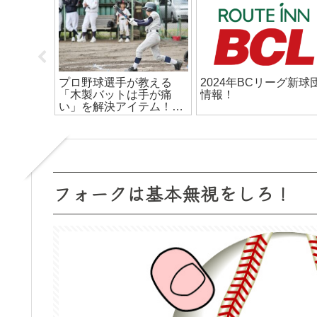
切にす
プロ野球選手が教える
2024年BCリーグ新球
「木製バットは手が痛
情報！
い」を解決アイテム！
【プロヒッター】
フォークは基本無視をしろ！