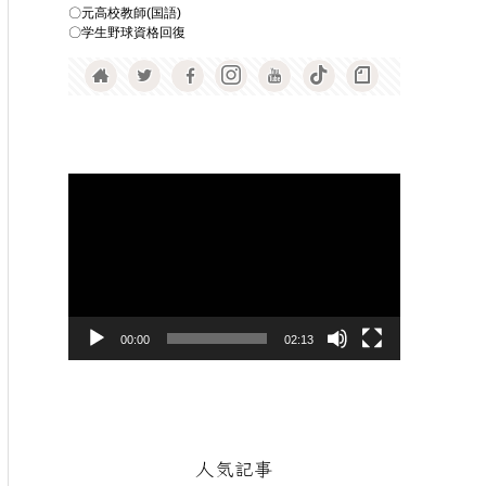
〇元高校教師(国語)
〇学生野球資格回復
動
画
プ
レ
ー
ヤ
00:00
02:13
ー
人気記事