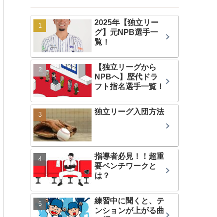
2025年【独立リー
グ】元NPB選手一
覧！
【独立リーグから
NPBへ】歴代ドラ
フト指名選手一覧！
独立リーグ入団方法
指導者必見！！超重
要ベンチワークと
は？
練習中に聞くと、テ
ンションが上がる曲