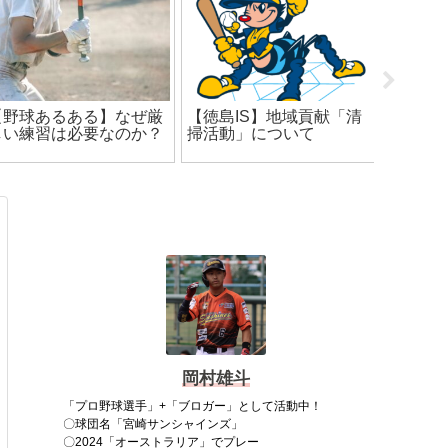
【独立
【野球あるある】なぜ厳
【徳島IS】地域貢献「清
ズンの
しい練習は必要なのか？
掃活動」について
岡村雄斗
「プロ野球選手」+「ブロガー」として活動中！
〇球団名「宮崎サンシャインズ」
〇2024「オーストラリア」でプレー