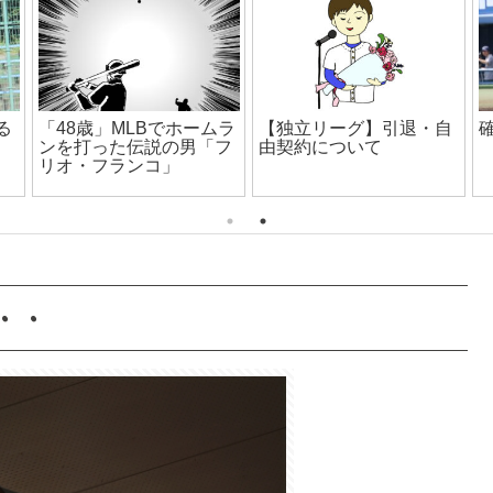
る
フォークは基本無視をし
【福井ネクサスエレファ
ろ！
ンツ解散】誹謗中傷多発
・・