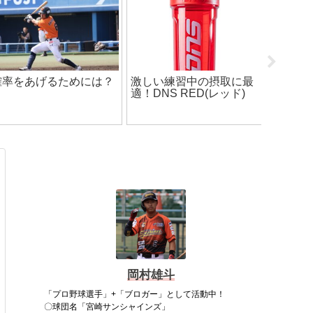
凡打をした後に、嬉しい
ロジン
【日本海リーグ】「能登
こと
う！
半島地震・震災復興チャ
リティーオークション」
開催について
岡村雄斗
「プロ野球選手」+「ブロガー」として活動中！
〇球団名「宮崎サンシャインズ」