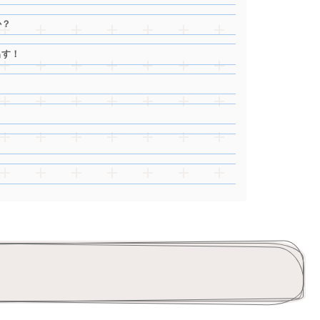
か？
出す！