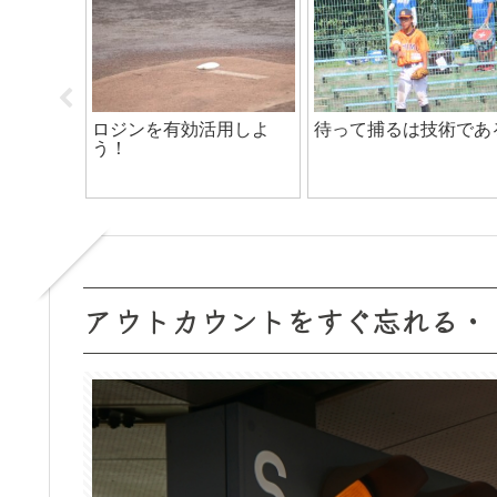
摂取に最
リストバンドを付けるメ
嫌なチームでプレーす
レッド)
リット3選！！
な！環境を変えよ！
アウトカウントをすぐ忘れる・