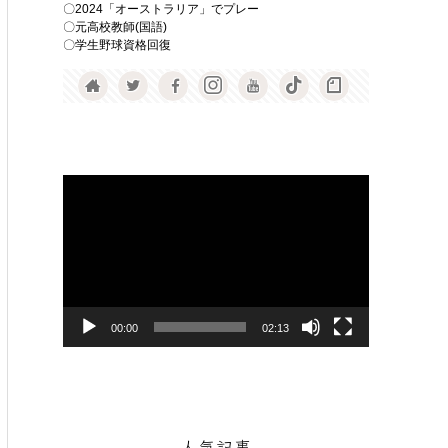
〇2024「オーストラリア」でプレー
〇元高校教師(国語)
〇学生野球資格回復
動
画
プ
レ
ー
ヤ
00:00
02:13
ー
人気記事