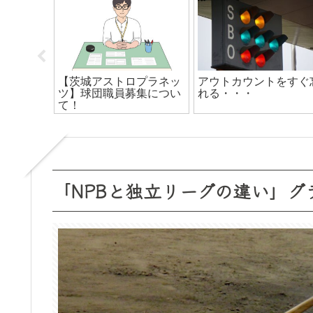
偉大さ
日本プロ野球【球場につ
ヒットエンドランの心
いて】
「NPBと独立リーグの違い」グ