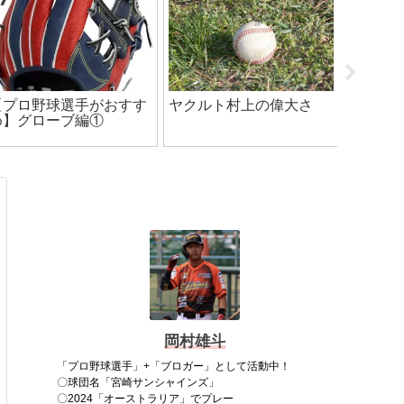
フォロースルーって重
【史上初！】茶野篤政
【茨城
要？？
「独立リーグ出身」育成
ツ】球
入団1年目で開幕スタメ
て！
ン！
岡村雄斗
「プロ野球選手」+「ブロガー」として活動中！
〇球団名「宮崎サンシャインズ」
〇2024「オーストラリア」でプレー