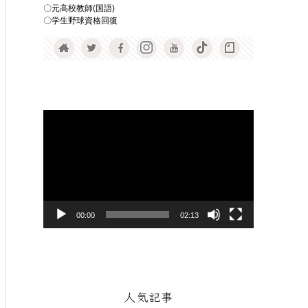
〇元高校教師(国語)
〇学生野球資格回復
動
画
プ
レ
ー
ヤ
00:00
02:13
ー
人気記事