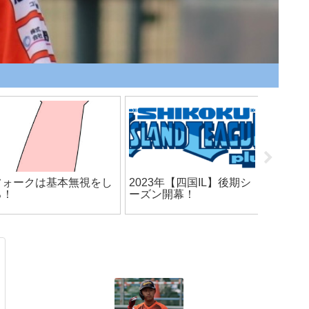
フォークは基本無視をし
2023年【四国IL】後期シ
３月！
ろ！
ーズン開幕！