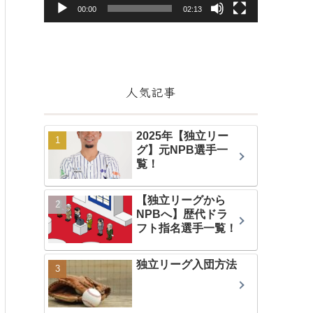
ヤ
00:00
02:13
ー
人気記事
2025年【独立リー
グ】元NPB選手一
覧！
【独立リーグから
NPBへ】歴代ドラ
フト指名選手一覧！
独立リーグ入団方法