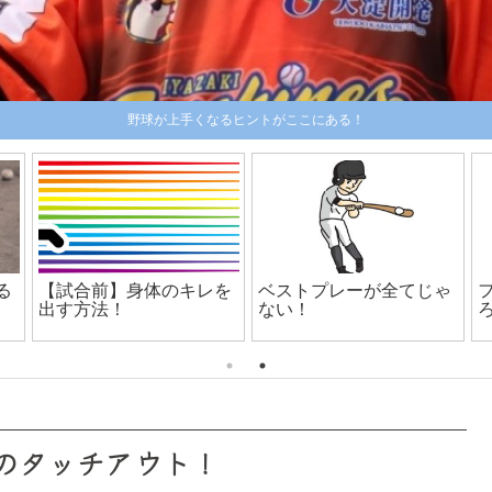
野球が上手くなるヒントがここにある！
る
【試合前】身体のキレを
ベストプレーが全てじゃ
出す方法！
ない！
のタッチアウト！