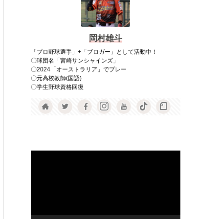
岡村雄斗
「プロ野球選手」+「ブロガー」として活動中！
〇球団名「宮崎サンシャインズ」
〇2024「オーストラリア」でプレー
〇元高校教師(国語)
〇学生野球資格回復
動
画
プ
レ
ー