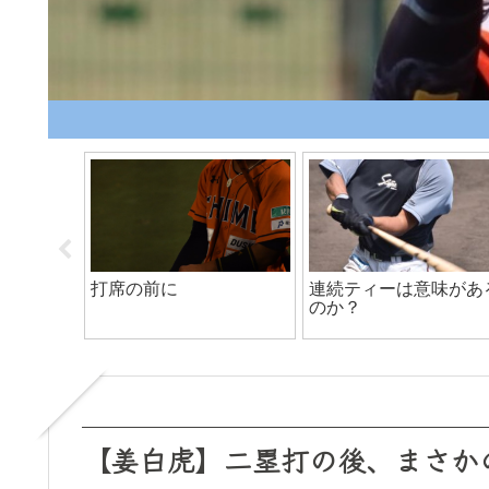
がおすす
打席の前に
連続ティーは意味があ
②
のか？
【姜白虎】二塁打の後、まさか