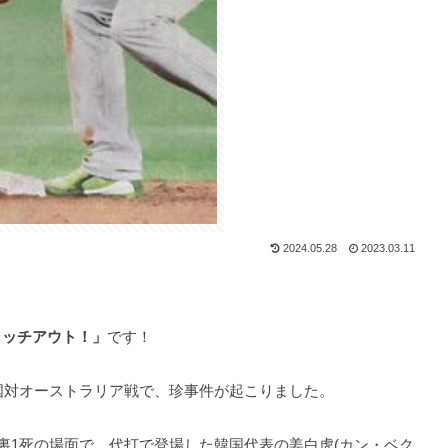
2024.05.28
2023.03.11
タッチアウト！」
です！
の韓国対オーストラリア戦で、珍事件が起こりました。
裏1死の場面で、代打で登場した韓国代表の姜白虎(カン・ベク