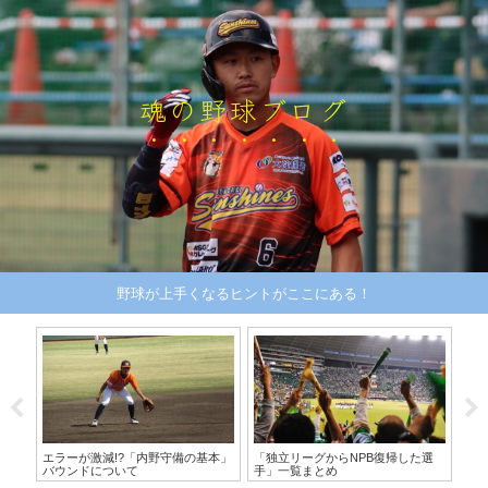
魂の野球ブログ
野球が上手くなるヒントがここにある！
ーリ
エラーが激減!?「内野守備の基本」
「独立リーグからNPB復帰した選
ロ
バウンドについて
手」一覧まとめ