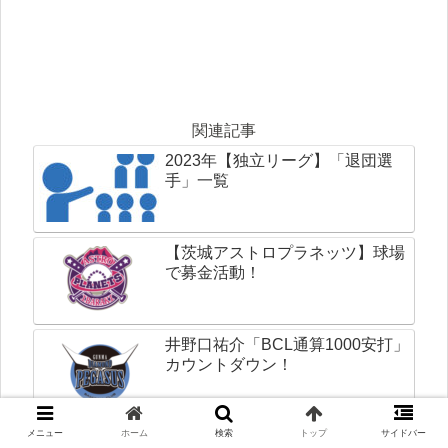
関連記事
2023年【独立リーグ】「退団選
手」一覧
【茨城アストロプラネッツ】球場
で募金活動！
井野口祐介「BCL通算1000安打」
カウントダウン！
2023年「日本独立リーググランド
メニュー
ホーム
検索
トップ
サイドバー