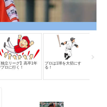
【独立リーグ】高卒1年
プロは1球を大切にす
2023
でプロに行く！
る！
ャパン
参加に