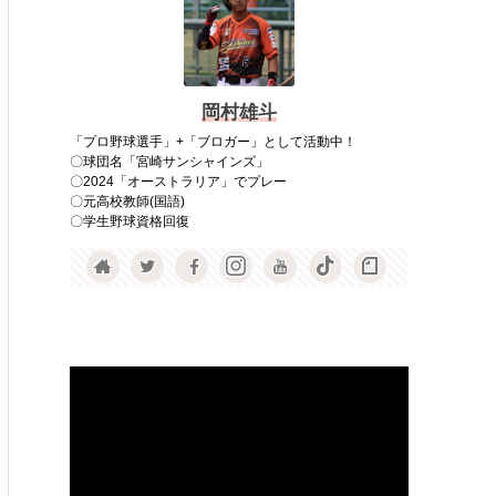
岡村雄斗
「プロ野球選手」+「ブロガー」として活動中！
〇球団名「宮崎サンシャインズ」
〇2024「オーストラリア」でプレー
〇元高校教師(国語)
〇学生野球資格回復
動
画
プ
レ