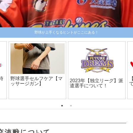
野球が上手くなるヒントがここにある！
時
野球選手セルフケア【マ
2023年【独立リーグ】派
ッサージガン】
遣選手について！
交流戦について