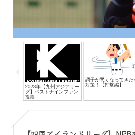
試合日の
調子が悪くなってきた
対策！【打撃編】
2023年【九州アジアリー
グ】ベストナインファン
投票！
【四国アイランドリーグ】NPB