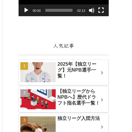
ー
ヤ
00:00
02:13
ー
人気記事
2025年【独立リー
グ】元NPB選手一
覧！
【独立リーグから
NPBへ】歴代ドラ
フト指名選手一覧！
独立リーグ入団方法