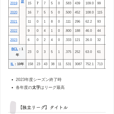
媛
2019
15
7
7
5
0
.583
439
109.0
99
1
2020
16
7
5
5
0
.500
452
108.0
115
2
2021
11
0
1
8
0
.111
296
62.2
93
3
2022
9
0
4
1
0
.800
188
46.0
44
1
2023
6
0
2
4
0
.333
121
26.0
32
0
BCL
：1
23
0
3
5
1
.375
252
63.0
61
3
年
IL
：10年
158
23
43
38
11
.531
3087
752.1
713
12
2023年度シーズン終了時
各年度の
太字
はリーグ最高
【独立リーグ】タイトル