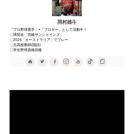
岡村雄斗
「プロ野球選手」+「ブロガー」として活動中！
〇球団名「宮崎サンシャインズ」
〇2024「オーストラリア」でプレー
〇元高校教師(国語)
〇学生野球資格回復
動
画
プ
レ
ー