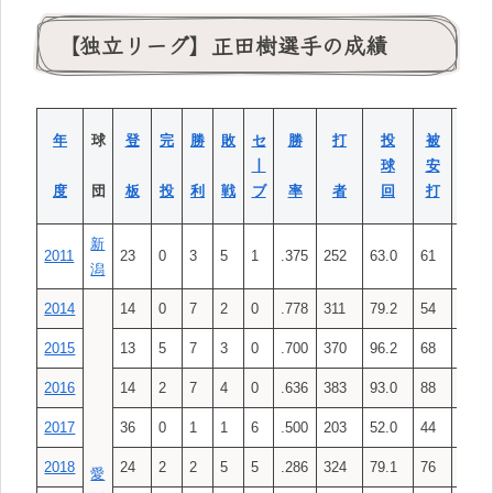
【独立リーグ】正田樹選手の成績
被
年
球
登
完
勝
敗
セ
勝
打
投
被
本
丨
球
安
塁
度
団
板
投
利
戦
ブ
率
者
回
打
打
新
2011
23
0
3
5
1
.375
252
63.0
61
3
潟
2014
14
0
7
2
0
.778
311
79.2
54
1
2015
13
5
7
3
0
.700
370
96.2
68
1
2016
14
2
7
4
0
.636
383
93.0
88
0
2017
36
0
1
1
6
.500
203
52.0
44
2
2018
24
2
2
5
5
.286
324
79.1
76
1
愛