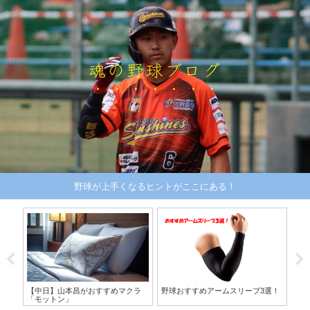
魂の野球ブログ
野球が上手くなるヒントがここにある！
リー
【中日】山本昌がおすすめマクラ
野球おすすめアームスリーブ3選！
ま
「モットン」
正