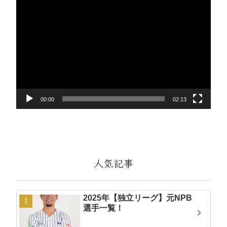
動
画
プ
レ
ー
ヤ
ー
00:00
02:13
人気記事
2025年【独立リーグ】元NPB
選手一覧！