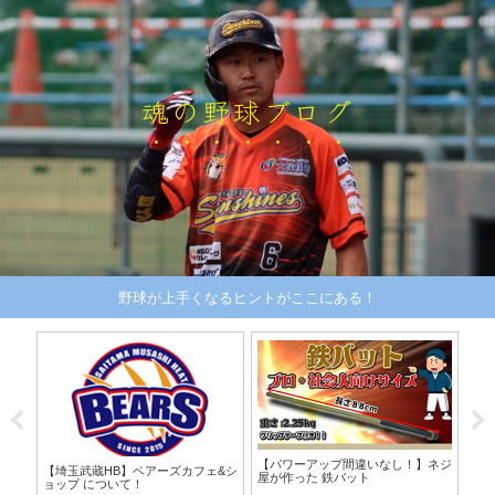
魂の野球ブログ
野球が上手くなるヒントがここにある！
契約
【パワーアップ間違いなし！】ネジ
弱い
【埼玉武蔵HB】ベアーズカフェ&シ
屋が作った 鉄バット
ョップ について！