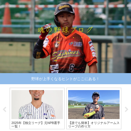
魂の野球ブログ
野球が上手くなるヒントがここにある！
2025年【独立リーグ】元NPB選手
【誰でも簡単】オリジナルアームス
三
一覧！
リーブの作り方