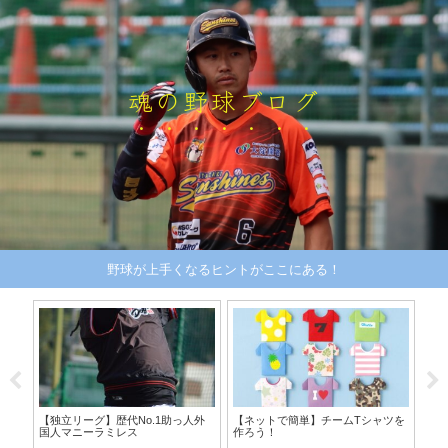
魂の野球ブログ
野球が上手くなるヒントがここにある！
れる
【独立リーグ】歴代No.1助っ人外
【ネットで簡単】チームTシャツを
【
国人マニーラミレス
作ろう！
た