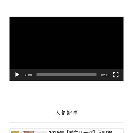
動
画
プ
レ
ー
ヤ
ー
00:00
02:13
人気記事
2025年【独立リーグ】元NPB