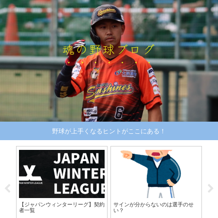
魂の野球ブログ
野球が上手くなるヒントがここにある！
！
【ジャパンウィンターリーグ】契約
サインが分からないのは選手のせ
【
者一覧
い？
ト