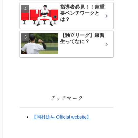
指導者必見！！超重
要ベンチワークと
は？
【独立リーグ】練習
生ってなに？
ブックマーク
【岡村雄斗 Official website】