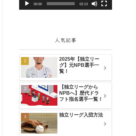
ヤ
00:00
02:13
ー
人気記事
2025年【独立リー
グ】元NPB選手一
覧！
【独立リーグから
NPBへ】歴代ドラ
フト指名選手一覧！
独立リーグ入団方法