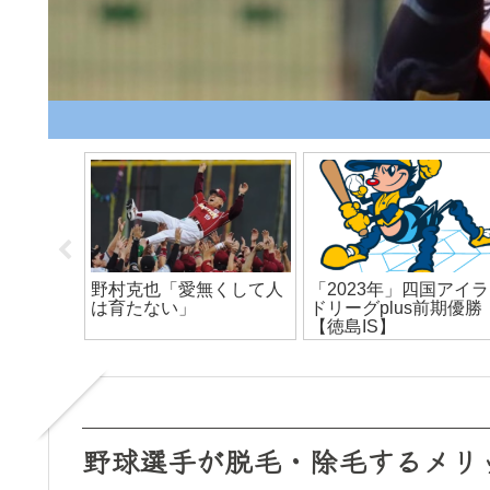
冬の努力が現れる！３月
リーグ】元
2023年【独立リーグ】
練習試合開始にあたって
「退団選手」一覧
野球選手が脱毛・除毛するメリ