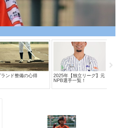
「強いチーム」だけが面
ガムを噛んでプレーどう
野村克
白いわけじゃない！
なの？
は育た