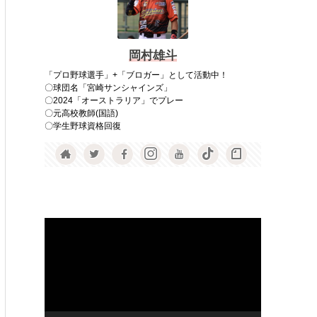
岡村雄斗
「プロ野球選手」+「ブロガー」として活動中！
〇球団名「宮崎サンシャインズ」
〇2024「オーストラリア」でプレー
〇元高校教師(国語)
〇学生野球資格回復
動
画
プ
レ
ー