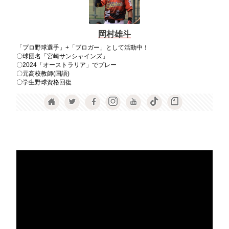
岡村雄斗
「プロ野球選手」+「ブロガー」として活動中！
〇球団名「宮崎サンシャインズ」
〇2024「オーストラリア」でプレー
〇元高校教師(国語)
〇学生野球資格回復
動
画
プ
レ
ー
ヤ