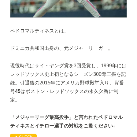
ペドロマルティネスとは、
ドミニカ共和国出身の、元メジャーリーガー。
現役時代はサイ・ヤング賞を3回受賞し、1999年には
レッドソックス史上初となるシーズン300奪三振を記
録。引退後の2015年にアメリカ野球殿堂入り、背番
号
45
はボストン・レッドソックスの永久欠番に制
定。
「メジャーリーグ最高投手」と言われたペドロマル
ティネスとイチロー選手の対戦をご覧ください↓