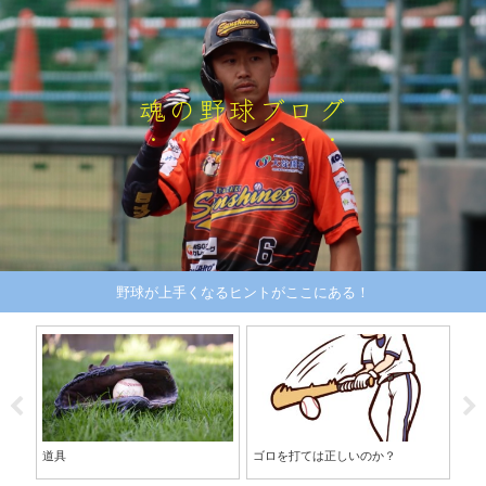
魂の野球ブログ
野球が上手くなるヒントがここにある！
督に
道具
ゴロを打ては正しいのか？
な
け