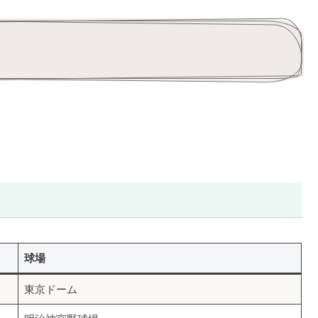
球場
東京ドーム