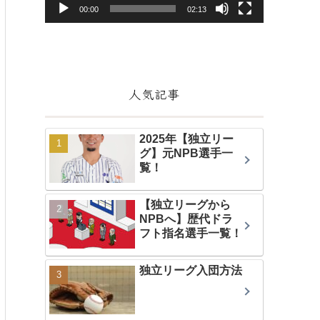
ヤ
00:00
02:13
ー
人気記事
2025年【独立リー
グ】元NPB選手一
覧！
【独立リーグから
NPBへ】歴代ドラ
フト指名選手一覧！
独立リーグ入団方法