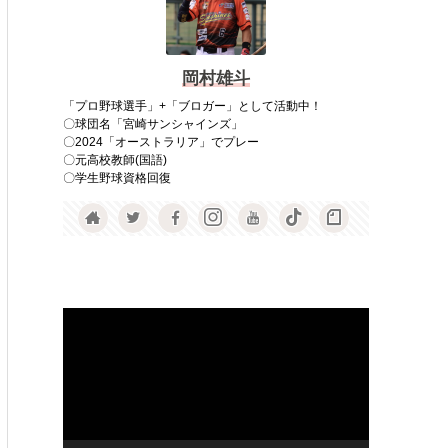
岡村雄斗
「プロ野球選手」+「ブロガー」として活動中！
〇球団名「宮崎サンシャインズ」
〇2024「オーストラリア」でプレー
〇元高校教師(国語)
〇学生野球資格回復
動
画
プ
レ
ー