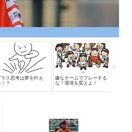
独立リーグ「お金では買
指導者必見！！超重要ベ
【打撃
えない価値がある」
ンチワークとは？
要と実