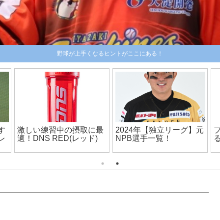
野球が上手くなるヒントがここにある！
手
【独立リーグ】合同トラ
【福井ネクサスエレファ
イアウトについて
ンツ解散】誹謗中傷多発