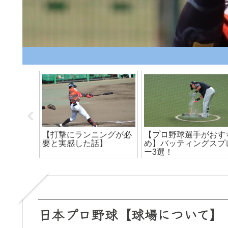
レーする
2023年【独立リーグ】元
おすすめバッティング
よ！
NPB選手一覧！
袋１選！
日本プロ野球【球場について】