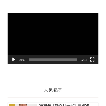
動
画
プ
レ
ー
ヤ
ー
00:00
02:13
人気記事
2025年【独立リーグ】元NPB