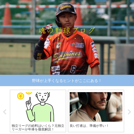
魂の野球ブログ
野球が上手くなるヒントがここにある！
NS
独立リーグの給料はいくら？元独立
良い打者は、準備が早い！
確
リーガーが年俸を徹底解説！